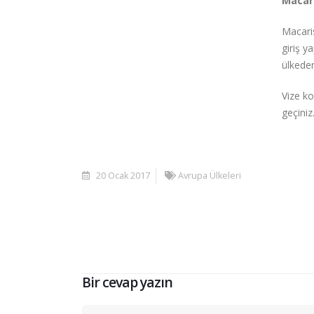
Macari
Macaris
giriş y
ülkeden
Vize ko
geçiniz
20 Ocak 2017
Avrupa Ülkeleri
Bir cevap yazın