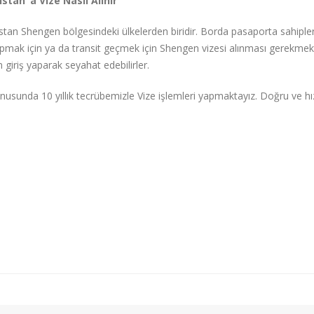
stan ‘a Vize Nasıl Alınır
tan Shengen bölgesindeki ülkelerden biridir. Borda pasaporta sahipleri
apmak için ya da transit geçmek için Shengen vizesi alınması gerekmekted
 giriş yaparak seyahat edebilirler.
nusunda 10 yıllık tecrübemizle Vize işlemleri yapmaktayız. Doğru ve hızlı
.