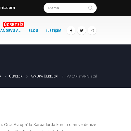
ent.com
ÜCRETSIZ
RANDEVU AL
BLOG
İLETIŞIM
MACARISTAN VIZESI
V
ÜLKELER
AVRUPA ÜLKELERI
, Orta Avrupa’da Karpatlarda kurulu olan ve denize