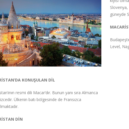
kıyısı olm
Slovenya,
güneyde Sı
MACARİS
Budapeşte
Level, Na
İSTAN’DA KONUŞULAN DİL
tan’ının resmi dili Macar’dır. Bunun yanı sıra Almanca
lizcedir. Ülkenin batı bölgesinde de Fransızca
lmaktadır.
İSTAN DİN