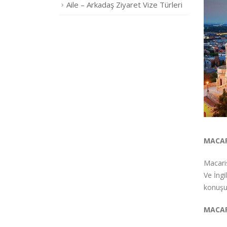
Aile – Arkadaş Ziyaret Vize Türleri
MACAR
Macaris
Ve İngi
konuşu
MACAR