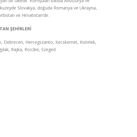
ayan bir ülkedir. Komşuları batıda Avusturya ve
 kuzeyde Slovakya, doğuda Romanya ve Ukrayna,
rbistan ve Hırvatistan’dır.
TAN ŞEHİRLERİ
, Debrecen, Hercegszanto, Kecskemet, Kistelek,
gylak, Rajka, Roszke, Szeged