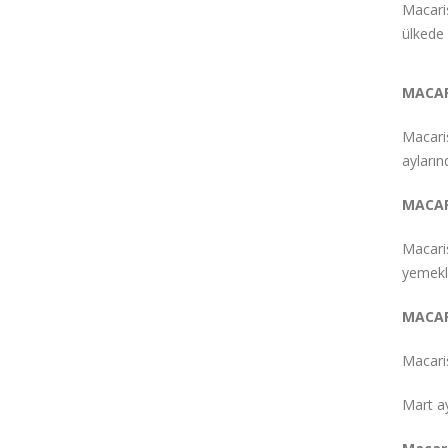
Macaris
ülkede 
MACAR
Macaris
ayların
MACAR
Macaris
yemekl
MACAR
Macaris
Mart ay