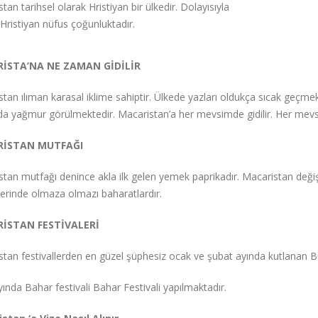
tan tarihsel olarak Hristiyan bir ülkedir. Dolayısıyla
Hristiyan nüfus çoğunluktadır.
İSTA’NA NE ZAMAN GİDİLİR
tan ılıman karasal iklime sahiptir. Ülkede yazları oldukça sıcak geçmek
da yağmur görülmektedir. Macaristan’a her mevsimde gidilir. Her mevsim
İSTAN MUTFAĞI
tan mutfağı denince akla ilk gelen yemek paprikadır. Macaristan değiş
erinde olmaza olmazı baharatlardır.
İSTAN FESTİVALERİ
tan festivallerden en güzel şüphesiz ocak ve şubat ayında kutlanan Bud
ında Bahar festivali Bahar Festivali yapılmaktadır.