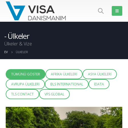
Ülkeler
Ülkeler & Vize
EV
ÜLKELER
TÜMÜNÜ GÖSTER
AFRIKA ÜLKELERI
ASYA ÜLKELERI
AVRUPA ÜLKELERI
BLS İNTERNATIONAL
İDATA
TLS CONTACT
VFS GLOBAL