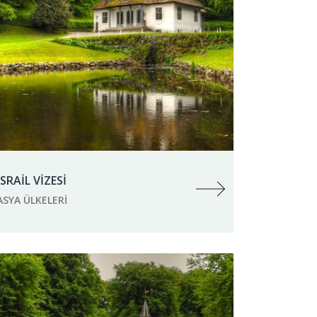
İSRAİL VİZESİ
ASYA ÜLKELERI