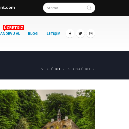
ent.com
ÜCRETSIZ
RANDEVU AL
BLOG
İLETIŞIM
ASYA ÜLKELERI
EV
ÜLKELER