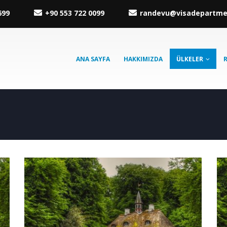
699
+90 553 722 0099
randevu@visadepartm
ANA SAYFA
HAKKIMIZDA
ÜLKELER