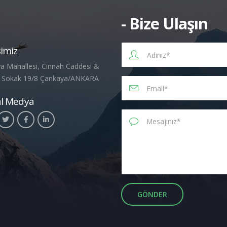
- Bize Ulaşın
imiz
a Mahallesi, Cinnah Caddesi &
 Sokak 19/8 Çankaya/ANKARA
al Medya