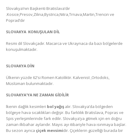
Slovakya’nın Başkenti Bratislava’dır
.Kosice,Presov,Zilina,Bystrica,Nitra,Trnava,Martin,Trencın ve
Poprad’dır
SLOVAKYA KONUŞULAN DİL
Resmi dil Slovakçadır. Macarca ve Ukraynaca da bazı bölgelerde
konuşulmaktadır.
SLOVAKYA DİN
Ülkenin yüzde 62’si Romen Katoliktir. Kalvenist ,Ortodoks,
Müslüman bulunmaktadır.
SLOVAKYA’YA NE ZAMAN GİDİLİR
lkenin dağlık kesimleri
bol yağış
alır. Slovakya’da bölgeden
bölgeye hava sıcaklıkları değişir. Bu farklılık Bratislava, Popras ve
Spis yerleşimlerinde fark edilir. Slovakya’ya gitmek için en doğru
zaman ilkbahar aylarıdır. Mayıs ayı itibariyle hava ısınmaya başlar.
Bu sezon ayrıca
çiçek mevsimi
dir. Çiçeklerin güzelliği burada bir