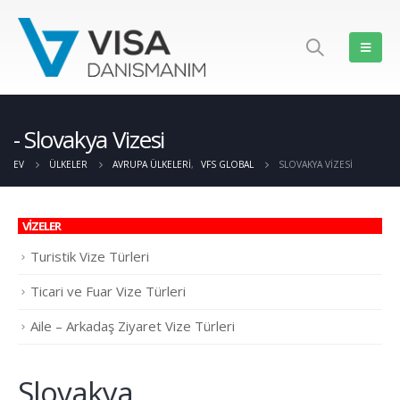
Slovakya Vizesi
EV
ÜLKELER
AVRUPA ÜLKELERI
,
VFS GLOBAL
SLOVAKYA VIZESI
VİZELER
Turistik Vize Türleri
Ticari ve Fuar Vize Türleri
Aile – Arkadaş Ziyaret Vize Türleri
Slovakya