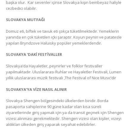
başka olur. Kar sevenler içinse Slovakya kışın bembeyaz haliyle
cezbedici olabilir.
SLOVAKYA MUTFAĞI
Domuz eti, biftek ve tavuk eti çokça tüketilmektedir. Yemeklerin
yanında en çok tüketilen içki şaraptır. Koyun peyniri ve patatesle
yapılan Bryndzove Haluisky popüler yemeklerdendir.
SLOVAKYA ‘DAKİ FESTİVALLER
Slovakya’da Hayaletler, peynirler ve folklor festivaller
yapılmaktadır. Uluslararası Ruhlar ve Hayaletler Festivali, Lumen
yıllık uluslararası müzik festivali ,The Festival of Nice Musıc’dir
SLOVAKYA’YA VİZE NASIL ALINIR
Slovakya Shengen bölgesindeki ülkelerden biridir. Borda
pasaporta sahiplerine 90 güne kadar olan kısa süreli
ziyaretlerinde giriş yapmak için ya da transit geçmek için Shengen
vizesi alınması gerekmektedir. Shengen vizesi olan kişiler, vizeyi
aldıkları ülkeden giriş yaparak seyahat edebilirler.