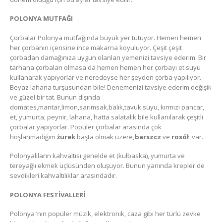
POLONYA MUTFAĞI
Çorbalar Polonya mutfağında büyük yer tutuyor. Hemen hemen
her çorbanın içerisine ince makarna koyuluyor. Çeşit çeşit
çorbadan damağınıza uygun olanları yemenizi tavsiye ederim. Bir
tarhana çorbaları olmasa da hemen hemen her çorbayı et suyu
kullanarak yapıyorlar ve neredeyse her şeyden çorba yapılıyor.
Beyaz lahana turşusundan bile! Denemenizi tavsiye ederim değişik
ve güzel bir tat. Bunun dışında
domates,mantar,limon,sarımsak,balık,tavuk suyu, kırmızı pancar,
et, yumurta, peynir, lahana, hatta salatalık bile kullanılarak çeşitli
çorbalar yapıyorlar. Popüler çorbalar arasında çok
hoşlanmadığım
żurek
başta olmak üzere
,barszcz
ve
rosół
var.
Polonyalıların kahvaltısı genelde et (kułbaska), yumurta ve
tereyağlı ekmek üçlüsünden oluşuyor. Bunun yanında krepler de
sevdikleri kahvaltılıklar arasındadır.
POLONYA FESTİVALLERİ
Polonya ‘nın popüler müzik, elektronik, caza gibi her türlü zevke