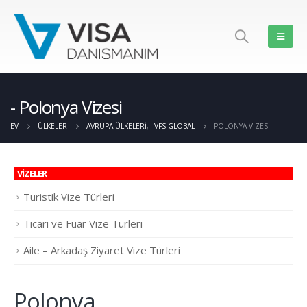
Polonya Vizesi
EV
ÜLKELER
AVRUPA ÜLKELERI
,
VFS GLOBAL
POLONYA VIZESI
VİZELER
Turistik Vize Türleri
Ticari ve Fuar Vize Türleri
Aile – Arkadaş Ziyaret Vize Türleri
Polonya