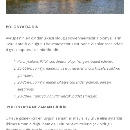
POLONYA’DA DİN
Avrupa’nın en dindar ülkesi olduğu söylenmektedir. Polonyalıların
%90’ı Katolik olduğunu belirtmektedir. Dini inancı olanlar arasından
4 grup saptanabilir niteliktedir.
Polonyalıların %15’i çok dindar olup, her gün ibadet ederler.
35-55%’i, Tanrı’ya inanırlar ve dua ederler ancak kiliselere sıklıkla
gitmezler.
20-25%’i, Tanrı’ya inanıp kiliseye çok ender giderler. Kiliseyi
eleştirirler.
20-30%’u Tanrı’ya inanırlar ancak ibadet etmezler.
POLONYA’YA NE ZAMAN GİDİLİR
Ülkeye gitmek için en uygun zamanlar mayıs, eylül ve elim aylarıdır.
İklimin ılıman olduğu hem de Kültürel aktivitelerin çok olduğu
dönem olduğu için bu aylar tavsiye edilir.