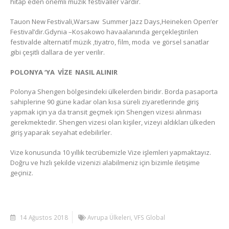
hitap eden önemli müzik festivaller vardır.
Tauon New Festivali,Warsaw Summer Jazz Days,Heineken Open’er
Festival’dir.Gdynia –Kosakowo havaalanında gerçekleştirilen
festivalde alternatif müzik ,tiyatro, film, moda ve görsel sanatlar
gibi çeşitli dallara de yer verilir.
POLONYA ‘YA VİZE NASIL ALINIR
Polonya Shengen bölgesindeki ülkelerden biridir. Borda pasaporta
sahiplerine 90 güne kadar olan kısa süreli ziyaretlerinde giriş
yapmak için ya da transit geçmek için Shengen vizesi alınması
gerekmektedir. Shengen vizesi olan kişiler, vizeyi aldıkları ülkeden
giriş yaparak seyahat edebilirler.
Vize konusunda 10 yıllık tecrübemizle Vize işlemleri yapmaktayız.
Doğru ve hızlı şekilde vizenizi alabilmeniz için bizimle iletişime
geçiniz.
14 Ağustos 2018
Avrupa Ülkeleri
,
VFS Global