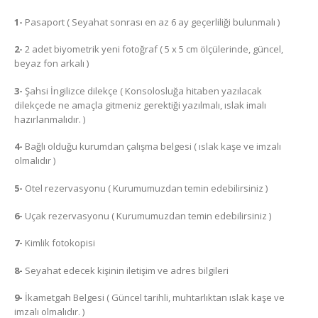
1-
Pasaport ( Seyahat sonrası en az 6 ay geçerliliği bulunmalı )
2-
2 adet biyometrik yeni fotoğraf ( 5 x 5 cm ölçülerinde, güncel,
beyaz fon arkalı )
3-
Şahsi İngilizce dilekçe ( Konsolosluğa hitaben yazılacak
dilekçede ne amaçla gitmeniz gerektiği yazılmalı, ıslak imalı
hazırlanmalıdır. )
4-
Bağlı olduğu kurumdan çalışma belgesi ( ıslak kaşe ve imzalı
olmalıdır )
5-
Otel rezervasyonu ( Kurumumuzdan temin edebilirsiniz )
6-
Uçak rezervasyonu ( Kurumumuzdan temin edebilirsiniz )
7-
Kimlik fotokopisi
8-
Seyahat edecek kişinin iletişim ve adres bilgileri
9-
İkametgah Belgesi ( Güncel tarihli, muhtarlıktan ıslak kaşe ve
imzalı olmalıdır. )