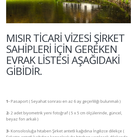
MISIR TİCARİ VİZESİ ŞİRKET
SAHİPLERİ İÇİN GEREKEN
EVRAK LİSTESİ AŞAĞIDAKİ
GİBİDİR.
1-
Pasaport ( Seyahat sonrası en az 6 ay geçerliliği bulunmalı )
2-
2 adet biyometrik yeni fotoğraf ( 5 x 5 cm ölçülerinde, güncel,
beyaz fon arkalı )
3-
Konsolosluğa hitaben Şirket antetli kağıdına İngilizce dilekçe (
Şirketin antetli kağıdına konsolosluğa hitaben yazılacak dilekçede