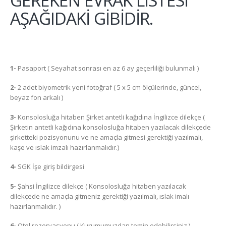
AŞAĞIDAKİ GİBİDİR.
1-
Pasaport ( Seyahat sonrası en az 6 ay geçerliliği bulunmalı )
2-
2 adet biyometrik yeni fotoğraf ( 5 x 5 cm ölçülerinde, güncel,
beyaz fon arkalı )
3-
Konsolosluğa hitaben Şirket antetli kağıdına İngilizce dilekçe (
Şirketin antetli kağıdına konsolosluğa hitaben yazılacak dilekçede
şirketteki pozisyonunu ve ne amaçla gitmesi gerektiği yazılmalı,
kaşe ve ıslak imzalı hazırlanmalıdır.)
4-
SGK İşe giriş bildirgesi
5-
Şahsi İngilizce dilekçe ( Konsolosluğa hitaben yazılacak
dilekçede ne amaçla gitmeniz gerektiği yazılmalı, ıslak imalı
hazırlanmalıdır. )
6-
Otel rezervasyonu ( Kurumumuzdan temin edebilirsiniz )