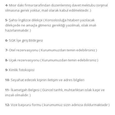
4-
Mısır daki firma tarafından düzenlenmiş davet mektubu (orijinal
olmasına gerek yoktur, mail olarak kabul edilmektedir. )
5-
Şahsi İngilizce dilekçe ( Konsolosluğa hitaben yazılacak
dilekçede ne amaçla gitmeniz gerektiği yazılmalı, ıslak imalı
hazırlanmalıdır. )
6-
SGK İşe giriş Bildirgesi
7-
Otel rezervasyonu ( Kurumumuzdan temin edebilirsiniz )
8-
Uçak rezervasyonu ( Kurumumuzdan temin edebilirsiniz )
9-
Kimlik fotokopisi
10-
Seyahat edecek kişinin iletişim ve adres bilgileri
11-
İkametgah Belgesi ( Güncel tarihli, muhtarlıktan ıslak kaşe ve
imzalı olmalıdır. )
12-
Vize başvuru formu ( kurumumuz sizin adınıza doldurmaktadır )