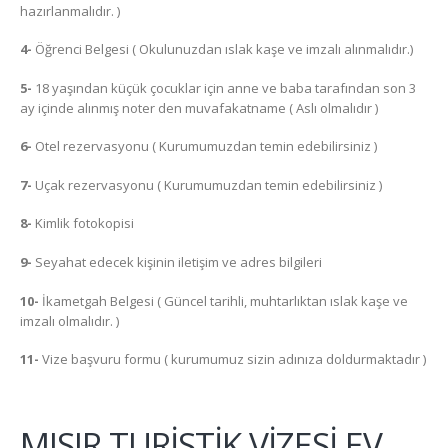
hazırlanmalıdır. )
4-
Öğrenci Belgesi ( Okulunuzdan ıslak kaşe ve imzalı alınmalıdır.)
5-
18 yaşından küçük çocuklar için anne ve baba tarafından son 3
ay içinde alınmış noter den muvafakatname ( Aslı olmalıdır )
6-
Otel rezervasyonu ( Kurumumuzdan temin edebilirsiniz )
7-
Uçak rezervasyonu ( Kurumumuzdan temin edebilirsiniz )
8-
Kimlik fotokopisi
9-
Seyahat edecek kişinin iletişim ve adres bilgileri
10-
İkametgah Belgesi ( Güncel tarihli, muhtarlıktan ıslak kaşe ve
imzalı olmalıdır. )
11-
Vize başvuru formu ( kurumumuz sizin adınıza doldurmaktadır )
MISIR TURİSTİK VİZESİ EV