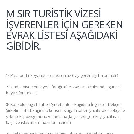
MISIR TURİSTİK VİZESİ
İŞVERENLER İÇİN GEREKEN
EVRAK LİSTESİ AŞAĞIDAKİ
GİBİDİR.
1-
Pasaport ( Seyahat sonrası en az 6 ay geçerliliği bulunmalı )
2-
2 adet biyometrik yeni fotoğraf ( 5 x 45 cm ölçülerinde, güncel,
beyaz fon arkalı )
3-
Konsolosluğa hitaben Şirket antetli kağıdına İngilizce dilekçe (
Şirketin antetli kağıdına konsolosluğa hitaben yazılacak dilekçede
şirketteki pozisyonunu ve ne amaçla gitmesi gerektiği yazılmalı,
kaşe ve ıslak imzalı hazırlanmalıdır.)
4-
Otel rezervasyonu ( Kurumumuzdan temin edebilirsiniz )