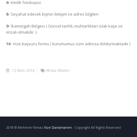
6-
Kimlik fotokopisi
8-
Seyahat edecek kişinin iletişim ve adres bilgileri
9-
İkametgah Belgesi ( Güncel tarihli, muhtarlıktan ıslak kaşe ve
imzalı olmalıdır. )
10-
Vize başvuru formu ( kurumumuz sizin adınıza doldurmaktadır )
12 Ekim 2018
Afrika Ülkeleri
2018 © Mehmet Yılmaz
Vize Danismanim
- Copyright All Rights Reserved