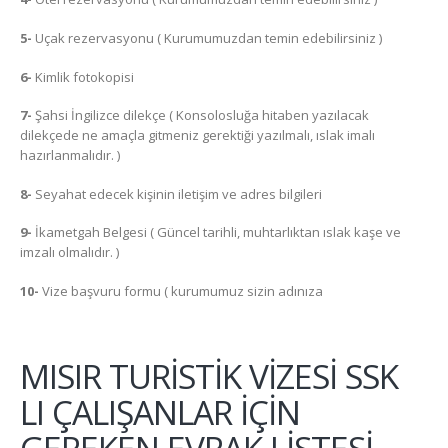
5-
Uçak rezervasyonu ( Kurumumuzdan temin edebilirsiniz )
6-
Kimlik fotokopisi
7-
Şahsi İngilizce dilekçe ( Konsolosluğa hitaben yazılacak
dilekçede ne amaçla gitmeniz gerektiği yazılmalı, ıslak imalı
hazırlanmalıdır. )
8-
Seyahat edecek kişinin iletişim ve adres bilgileri
9-
İkametgah Belgesi ( Güncel tarihli, muhtarlıktan ıslak kaşe ve
imzalı olmalıdır. )
10-
Vize başvuru formu ( kurumumuz sizin adınıza
MISIR TURİSTİK VİZESİ SSK
LI ÇALIŞANLAR İÇİN
GEREKEN EVRAK LİSTESİ