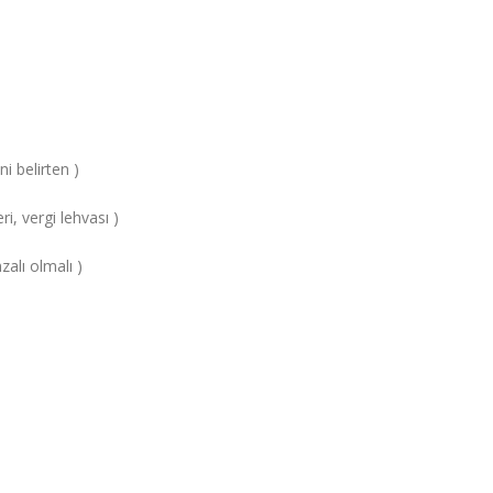
i belirten )
ri, vergi lehvası )
alı olmalı )