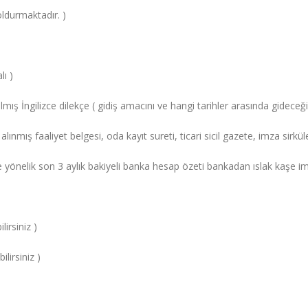
ldurmaktadır. )
lı )
lmış İngilizce dilekçe ( gidiş amacını ve hangi tarihler arasında gideceğin
alınmış faaliyet belgesi, oda kayıt sureti, ticari sicil gazete, imza sirküle
 yönelik son 3 aylık bakiyeli banka hesap özeti bankadan ıslak kaşe imz
irsiniz )
irsiniz )