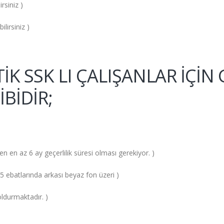
siniz )
irsiniz )
STİK SSK LI ÇALIŞANLAR İÇİ
İBİDİR;
en az 6 ay geçerlilik süresi olması gerekiyor. )
5 ebatlarında arkası beyaz fon üzeri )
ldurmaktadır. )