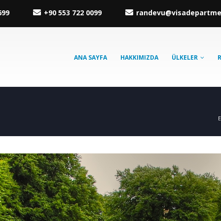
699
+90 553 722 0099
randevu@visadepartm
ANA SAYFA
HAKKIMIZDA
ÜLKELER
E