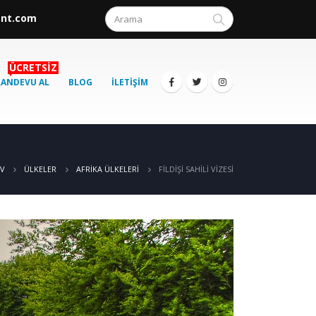
ent.com
ÜCRETSIZ
RANDEVU AL
BLOG
İLETIŞIM
FİLDİŞİ SAHİLİ VİZESİ
V
ÜLKELER
AFRIKA ÜLKELERI