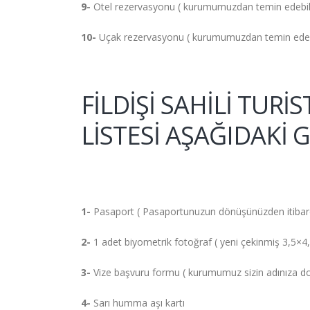
9-
Otel rezervasyonu ( kurumumuzdan temin edebilir
10-
Uçak rezervasyonu ( kurumumuzdan temin edebil
FİLDİŞİ SAHİLİ TURİ
LİSTESİ AŞAĞIDAKİ G
1-
Pasaport ( Pasaportunuzun dönüşünüzden itibaren 
2-
1 adet biyometrik fotoğraf ( yeni çekinmiş 3,5×4,
3-
Vize başvuru formu ( kurumumuz sizin adınıza do
4-
Sarı humma aşı kartı