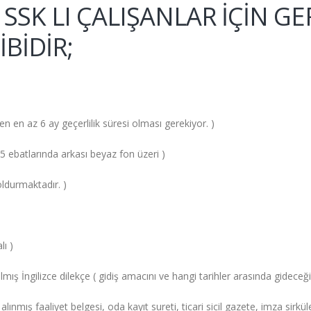
Rİ SSK LI ÇALIŞANLAR İÇİN 
İBİDİR;
en az 6 ay geçerlilik süresi olması gerekiyor. )
5 ebatlarında arkası beyaz fon üzeri )
ldurmaktadır. )
lı )
lmış İngilizce dilekçe ( gidiş amacını ve hangi tarihler arasında gideceğin
alınmış faaliyet belgesi, oda kayıt sureti, ticari sicil gazete, imza sirküle