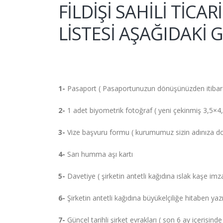
FİLDİŞİ SAHİLİ TİCA
LİSTESİ AŞAĞIDAKİ G
1-
Pasaport ( Pasaportunuzun dönüşünüzden itibaren 
2-
1 adet biyometrik fotoğraf ( yeni çekinmiş 3,5×4,
3-
Vize başvuru formu ( kurumumuz sizin adınıza do
4-
Sarı humma aşı kartı
5-
Davetiye ( şirketin antetli kağıdına ıslak kaşe imza
6-
Şirketin antetli kağıdına büyükelçiliğe hitaben yazı
7-
Güncel tarihli şirket evrakları ( son 6 ay içerisinde 