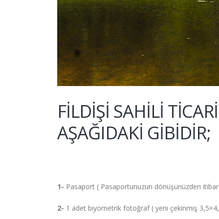
FİLDİŞİ SAHİLİ TİCA
AŞAĞIDAKİ GİBİDİR;
1-
Pasaport ( Pasaportunuzun dönüşünüzden itibaren 
2-
1 adet biyometrik fotoğraf ( yeni çekinmiş 3,5×4,