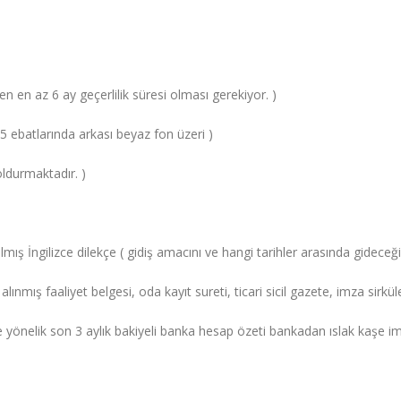
en az 6 ay geçerlilik süresi olması gerekiyor. )
5 ebatlarında arkası beyaz fon üzeri )
ldurmaktadır. )
lmış İngilizce dilekçe ( gidiş amacını ve hangi tarihler arasında gideceğin
alınmış faaliyet belgesi, oda kayıt sureti, ticari sicil gazete, imza sirküle
 yönelik son 3 aylık bakiyeli banka hesap özeti bankadan ıslak kaşe imz