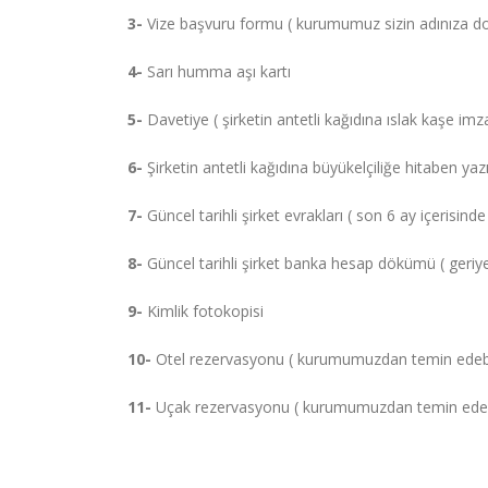
3-
Vize başvuru formu ( kurumumuz sizin adınıza do
4-
Sarı humma aşı kartı
5-
Davetiye ( şirketin antetli kağıdına ıslak kaşe imza
6-
Şirketin antetli kağıdına büyükelçiliğe hitaben yazı
7-
Güncel tarihli şirket evrakları ( son 6 ay içerisinde 
8-
Güncel tarihli şirket banka hesap dökümü ( geriye
9-
Kimlik fotokopisi
10-
Otel rezervasyonu ( kurumumuzdan temin edebil
11-
Uçak rezervasyonu ( kurumumuzdan temin edebil