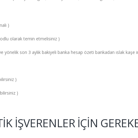
alı )
dlu olarak temin etmelisiniz )
e yönelik son 3 aylık bakiyeli banka hesap özeti bankadan ıslak kaşe i
irsiniz )
irsiniz )
STİK İŞVERENLER İÇİN GEREK