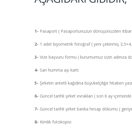
1-
Pasaport ( Pasaportunuzun dönüşünüzden itibaren 
2-
1 adet biyometrik fotoğraf ( yeni çekinmiş 3,5×4,
3-
Vize başvuru formu ( kurumumuz sizin adınıza do
4-
Sarı humma aşı kartı
5-
Şirketin antetli kağıdına büyükelçiliğe hitaben yazı
6-
Güncel tarihli şirket evrakları ( son 6 ay içerisinde 
7-
Güncel tarihli şirket banka hesap dökümü ( geriye
8-
Kimlik fotokopisi