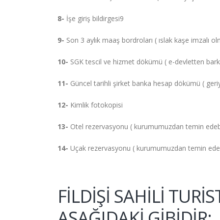
8-
İşe giriş bildirgesi9
9-
Son 3 aylık maaş bordroları ( ıslak kaşe imzalı olm
10-
SGK tescil ve hizmet dökümü ( e-devletten barko
11-
Güncel tarihli şirket banka hesap dökümü ( geriy
12-
Kimlik fotokopisi
13-
Otel rezervasyonu ( kurumumuzdan temin edebil
14-
Uçak rezervasyonu ( kurumumuzdan temin edebil
FİLDİŞİ SAHİLİ TURİ
AŞAĞIDAKİ GİBİDİR;