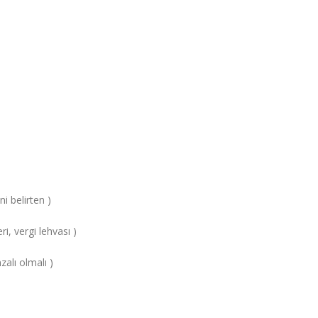
i belirten )
ri, vergi lehvası )
alı olmalı )