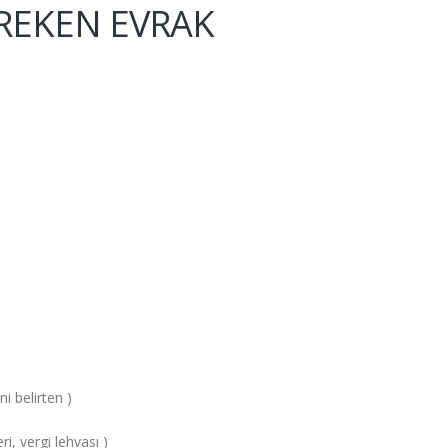
GEREKEN EVRAK
i belirten )
ri, vergi lehvası )