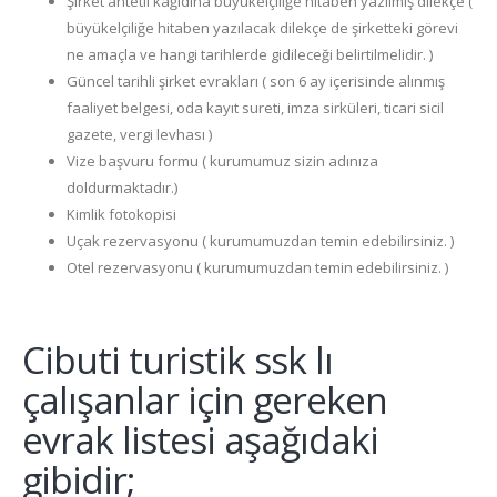
Şirket antetli kağıdına büyükelçiliğe hitaben yazılmış dilekçe (
büyükelçiliğe hitaben yazılacak dilekçe de şirketteki görevi
ne amaçla ve hangi tarihlerde gidileceği belirtilmelidir. )
Güncel tarihli şirket evrakları ( son 6 ay içerisinde alınmış
faaliyet belgesi, oda kayıt sureti, imza sirküleri, ticari sicil
gazete, vergi levhası )
Vize başvuru formu ( kurumumuz sizin adınıza
doldurmaktadır.)
Kimlik fotokopisi
Uçak rezervasyonu ( kurumumuzdan temin edebilirsiniz. )
Otel rezervasyonu ( kurumumuzdan temin edebilirsiniz. )
Cibuti turistik ssk lı
çalışanlar için gereken
evrak listesi aşağıdaki
gibidir;