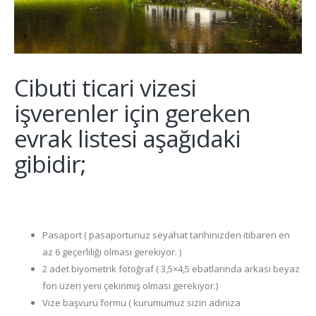
Cibuti ticari vizesi
işverenler için gereken
evrak listesi aşağıdaki
gibidir;
Pasaport ( pasaportunuz seyahat tarihinizden itibaren en
az 6 geçerliliği olması gerekiyor. )
2 adet biyometrik fotoğraf ( 3,5×4,5 ebatlarında arkası beyaz
fon üzeri yeni çekinmiş olması gerekiyor.)
Vize başvuru formu ( kurumumuz sizin adınıza