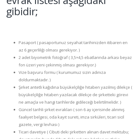
gibidir;
Pasaport ( pasaportunuz seyahat tarihinizden itibaren en
az 6 geçerliliği olması gerekiyor. )
2 adet biyometrik fotoğraf ( 3,5×4,5 ebatlarında arkası beyaz
fon üzeri yeni çekinmiş olması gerekiyor.)
Vize başvuru formu ( kurumumuz sizin adınıza
doldurmaktadır. )
Şirket antetli kağıdına büyükelçiliğe hitaben yazılmış dilekçe (
büyükelçiliğe hitaben yazılacak dilekçe de şirketteki görevi
ne amaçla ve hangi tarihlerde gidileceği belirtilmelidir. )
Güncel tarihli şirket evrakları ( son 6 ay içerisinde alınmış
faaliyet belgesi, oda kayıt sureti, imza sirküleri, ticari sicil
gazete, vergi levhası )
Ticari davetiye ( Cibuti deki şirketten alınan davet mektubu;