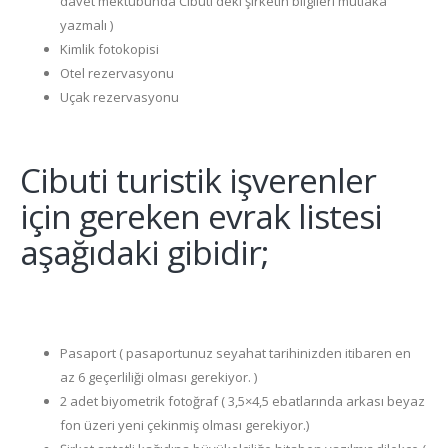
davet mektubunda Cibuti deki şirketin bilgileri mutlaka
yazmalı )
Kimlik fotokopisi
Otel rezervasyonu
Uçak rezervasyonu
Cibuti turistik işverenler
için gereken evrak listesi
aşağıdaki gibidir;
Pasaport ( pasaportunuz seyahat tarihinizden itibaren en
az 6 geçerliliği olması gerekiyor. )
2 adet biyometrik fotoğraf ( 3,5×4,5 ebatlarında arkası beyaz
fon üzeri yeni çekinmiş olması gerekiyor.)