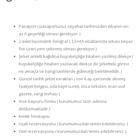
Pasaport ( pasaportunuz seyahat tarihinizden itibaren en
az 6 geçerliliği olması gerekiyor. )
2 adet biyometrik fotoğraf ( 3,5×4,5 ebatlarında arkası beyaz
fon üzeri yeni çekinmiş olması gerekiyor.)
Şirket antetli kağıdına büyükelçiliğe hitaben yazılmış dilekçe (
büyükelçiliğe hitaben yazılacak dilekçe de şirketteki görevi
ne amaçla ve hangi tarihlerde gidileceği belirtilmelidir. )
Güncel tarihli şirket evrakları ( son 6 ay içerisinde alınmış
faaliyet belgesi, oda kayıt sureti, imza sirküleri, ticari sicil
gazete, vergi levhası )
Vize başvuru formu ( kurumumuz sizin adınıza
doldurmaktadır.)
Kimlik fotokopisi
Uçak rezervasyonu ( kurumumuzdan temin edebilirsiniz. )
Otel rezervasyonu ( kurumumuzdan temin edebilirsiniz. )