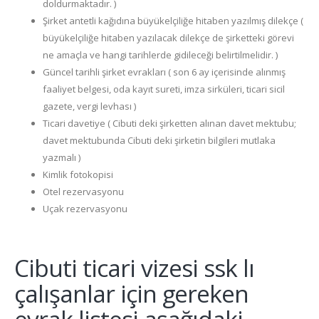
doldurmaktadır. )
Şirket antetli kağıdına büyükelçiliğe hitaben yazılmış dilekçe (
büyükelçiliğe hitaben yazılacak dilekçe de şirketteki görevi
ne amaçla ve hangi tarihlerde gidileceği belirtilmelidir. )
Güncel tarihli şirket evrakları ( son 6 ay içerisinde alınmış
faaliyet belgesi, oda kayıt sureti, imza sirküleri, ticari sicil
gazete, vergi levhası )
Ticari davetiye ( Cibuti deki şirketten alınan davet mektubu;
davet mektubunda Cibuti deki şirketin bilgileri mutlaka
yazmalı )
Kimlik fotokopisi
Otel rezervasyonu
Uçak rezervasyonu
Cibuti ticari vizesi ssk lı
çalışanlar için gereken
evrak listesi aşağıdaki